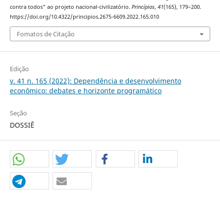
contra todos” ao projeto nacional-civilizatório.
Princípios
,
41
(165), 179–200.
https://doi.org/10.4322/principios.2675-6609.2022.165.010
Fomatos de Citação
Edição
v. 41 n. 165 (2022): Dependência e desenvolvimento
econômico: debates e horizonte programático
Seção
DOSSIÊ