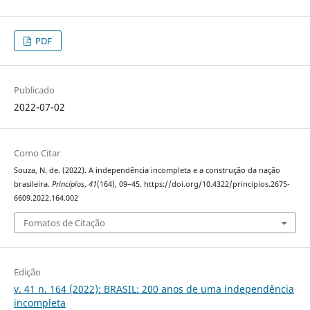
PDF
Publicado
2022-07-02
Como Citar
Souza, N. de. (2022). A independência incompleta e a construção da nação
brasileira.
Princípios
,
41
(164), 09–45. https://doi.org/10.4322/principios.2675-
6609.2022.164.002
Fomatos de Citação
Edição
v. 41 n. 164 (2022): BRASIL: 200 anos de uma independência
incompleta