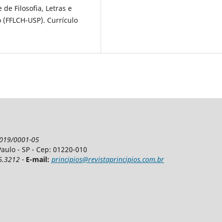
de Filosofia, Letras e
 (FFLCH-USP). Currículo
.019/0001-05
Paulo - SP - Cep: 01220-010
6.3212 -
E-mail:
principios@revistaprincipios.com.br