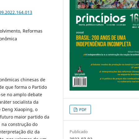
609.2022.164.013
volvimento, Reformas
conômica
conômicas chinesas de
 de que forma o Partido
o-se no amplo debate
ráter socialista da
e Deng Xiaoping, o
PDF
futuro maior partido da
s na construção do
Publicado
nterpretação diz da