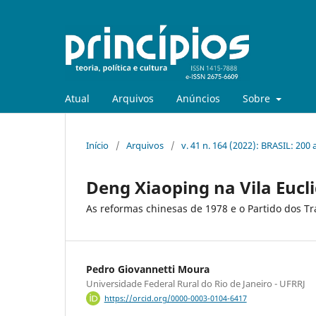
Atual
Arquivos
Anúncios
Sobre
Início
/
Arquivos
/
v. 41 n. 164 (2022): BRASIL: 20
Deng Xiaoping na Vila Eucl
As reformas chinesas de 1978 e o Partido dos T
Pedro Giovannetti Moura
Universidade Federal Rural do Rio de Janeiro - UFRRJ
https://orcid.org/0000-0003-0104-6417