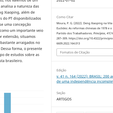
2022-07-02
nto, nos valemos de um
 analisa a natureza das
ng Xiaoping, além de
Como Citar
 do PT disponibilizados
Moura, P. G. (2022). Deng Xiaoping na Vila
ase uma concepção
Euclides: As reformas chinesas de 1978 e o
T como um importante veio
Partido dos Trabalhadores.
Princípios
,
41
(1
or extensão, situamos
287–309. https://doi.org/10.4322/principio
 bastante arraigados no
6609.2022.164.013
. Dessa forma, o presente
Fomatos de Citação
mpo de estudos sobre as
ta brasileiro.
Edição
v. 41 n. 164 (2022): BRASIL: 200 
de uma independência incomple
Seção
ARTIGOS