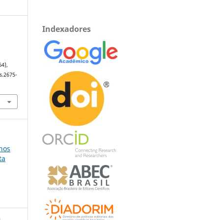
Indexadores
64),
s.2675-
anos
ta